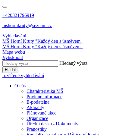
+420321796919
mshornikruty@seznam.cz
Vyhledávání
MŠ Horní Kruty
"Každý den s úsměvem"
MŠ Horní Kruty
"Každý den s úsměvem"
Mapa webu
Vytisknout
Hledaný výraz
Hledat
rozšířené vyhledávání
O nás
Charakteristika MŠ
Povinné informace
E-podatelna
Aktuality
Plánované akce
Organizace
Úřední deska - Dokumenty
Pranostiky
Revitalizace zahrady MŠ Horní Kruty