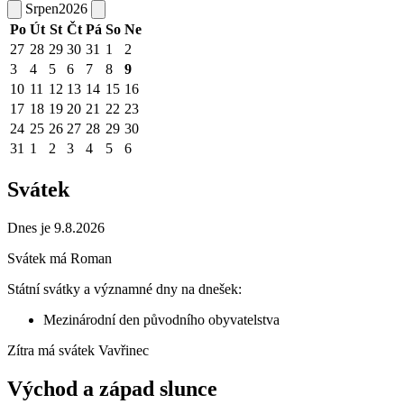
Srpen
2026
Po
Út
St
Čt
Pá
So
Ne
27
28
29
30
31
1
2
3
4
5
6
7
8
9
10
11
12
13
14
15
16
17
18
19
20
21
22
23
24
25
26
27
28
29
30
31
1
2
3
4
5
6
Svátek
Dnes je 9.8.2026
Svátek má
Roman
Státní svátky a významné dny na dnešek:
Mezinárodní den původního obyvatelstva
Zítra má svátek
Vavřinec
Východ a západ slunce