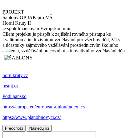
PROJEKT
Šablony OP JAK pro MŠ
Horní Kruty II
je spoluﬁnancován
Evropskou unií.
Cílem projektu je přispět k zajištění rovného přístupu ke
kvalitnímu a inkluzivnímu vzdělávání pro všechny děti, žáky
a účastníky zájmového vzdělávání prostřednictvím školního
asistenta, vzdělávání pracovníků a inovativního vzdělávání dětí.
hornikruty.cz
msmt.cz
Podlipansko
https://europa.eu/european-union/index_cs
https://www.planobnovycr.cz/
Předchozí
Následující