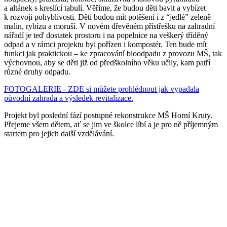
a altánek s kreslící tabulí. Věříme, že budou děti bavit a vybízet
k rozvoji pohyblivosti. Děti budou mít potěšení i z “jedlé” zeleně –
malin, rybízu a moruší. V novém dřevěném přístřešku na zahradní
nářadí je teď dostatek prostoru i na popelnice na veškerý tříděný
odpad a v rámci projektu byl pořízen i kompostér. Ten bude mít
funkci jak praktickou – ke zpracování bioodpadu z provozu MŠ, tak
výchovnou, aby se děti již od předškolního věku učily, kam patří
různé druhy odpadu.
FOTOGALERIE - ZDE si můžete prohlédnout jak vypadala
původní zahrada a výsledek revitalizace.
Projekt byl poslední fází postupné rekonstrukce MŠ Horní Kruty.
Přejeme všem dětem, ať se jim ve školce líbí a je pro ně příjemným
startem pro jejich další vzdělávání.