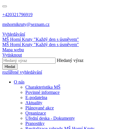
+420321796919
mshornikruty@seznam.cz
Vyhledávání
MŠ Horní Kruty
"Každý den s úsměvem"
MŠ Horní Kruty
"Každý den s úsměvem"
Mapa webu
Vytisknout
Hledaný výraz
Hledat
rozšířené vyhledávání
O nás
Charakteristika MŠ
Povinné informace
E-podatelna
Aktuality
Plánované akce
Organizace
Úřední deska - Dokumenty
Pranostiky
Revitalizace zahrady MŠ Horní Kruty