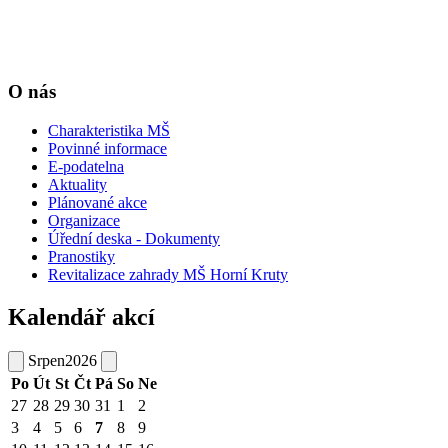
O nás
Charakteristika MŠ
Povinné informace
E-podatelna
Aktuality
Plánované akce
Organizace
Úřední deska - Dokumenty
Pranostiky
Revitalizace zahrady MŠ Horní Kruty
Kalendář akcí
Srpen
2026
Po
Út
St
Čt
Pá
So
Ne
27
28
29
30
31
1
2
3
4
5
6
7
8
9