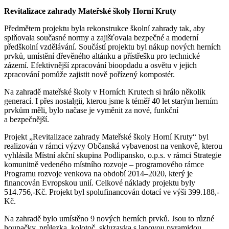
Revitalizace zahrady Mateřské školy Horní Kruty
Předmětem projektu byla rekonstrukce školní zahrady tak, aby
splňovala současné normy a zajišťovala bezpečné a moderní
předškolní vzdělávání. Součástí projektu byl nákup nových herních
prvků, umístění dřevěného altánku a přístřešku pro technické
zázemí. Efektivnější zpracování bioopdadu a osvětu v jejich
zpracování pomůže zajistit nově pořízený kompostér.
Na zahradě mateřské školy v Horních Krutech si hrálo několik
generací. I přes nostalgii, kterou jsme k téměř 40 let starým herním
prvkům měli, bylo načase je vyměnit za nové, funkční
a bezpečnější.
Projekt „Revitalizace zahrady Mateřské školy Horní Kruty“ byl
realizován v rámci výzvy Občanská vybavenost na venkově, kterou
vyhlásila Místní akční skupina Podlipansko, o.p.s. v rámci Strategie
komunitně vedeného místního rozvoje – programového rámce
Programu rozvoje venkova na období 2014–2020, který je
financován Evropskou unií. Celkové náklady projektu byly
514.756,-Kč. Projekt byl spolufinancován dotací ve výši 399.188,-
Kč.
Na zahradě bylo umístěno 9 nových herních prvků. Jsou to různé
houpačky, průlezka, kolotoč, skluzavka s lanovou pyramidou