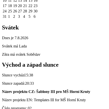
10
11
12
13
14
15
16
17
18
19
20
21
22
23
24
25
26
27
28
29
30
31
1
2
3
4
5
6
Svátek
Dnes je 7.8.2026
Svátek má
Lada
Zítra má svátek
Soběslav
Východ a západ slunce
Slunce vychází:
5:38
Slunce zapadá:
20:33
Název projektu CZ: Šablony III pro MŠ Horní Kruty
Název projektu EN: Templates III for MŠ Horní Kruty
Číslo programu: 02