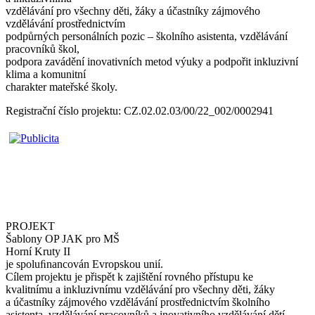
vzdělávání pro všechny děti, žáky a účastníky zájmového
vzdělávání prostřednictvím
podpůrných personálních pozic – školního asistenta, vzdělávání
pracovníků škol,
podpora zavádění inovativních metod výuky a podpořit inkluzivní
klima a komunitní
charakter mateřské školy.
Registrační číslo projektu: CZ.02.02.03/00/22_002/0002941
PROJEKT
Šablony OP JAK pro MŠ
Horní Kruty II
je spoluﬁnancován
Evropskou unií.
Cílem projektu je přispět k zajištění rovného přístupu ke
kvalitnímu a inkluzivnímu vzdělávání pro všechny děti, žáky
a účastníky zájmového vzdělávání prostřednictvím školního
asistenta, vzdělávání pracovníků a inovativního vzdělávání dětí.